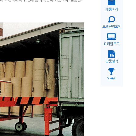
형태로 컨테이너 1~2대 동시 작업이 가능하며, 물동량
제품소개
모델선정요인
E-카달로그
납품실적
인증서